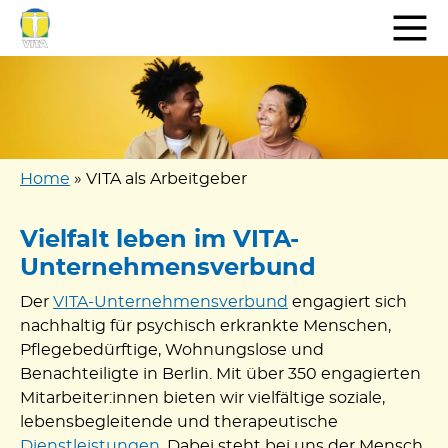
Zum
Inhalt
springen
Home
»
VITA als Arbeitgeber
Vielfalt leben im VITA-
Unternehmensverbund
Der
VITA-Unternehmensverbund
engagiert sich
nachhaltig für psychisch erkrankte Menschen,
Pflegebedürftige, Wohnungslose und
Benachteiligte in Berlin. Mit über 350 engagierten
Mitarbeiter:innen bieten wir vielfältige soziale,
lebensbegleitende und therapeutische
Dienstleistungen
. Dabei steht bei uns der Mensch