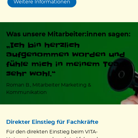
Weitere Informationen
Was unsere Mitarbeiter:innen sagen:
„Ich bin herzlich
aufgenommen worden und
fühle mich in meinem Team
sehr wohl.“
Roman B., Mitarbeiter Marketing &
Kommunikation
Direkter Einstieg für Fachkräfte
Für den direkten Einstieg beim VITA-