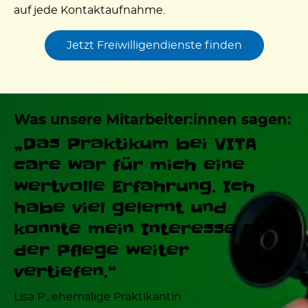
auf jede Kontaktaufnahme.
Jetzt Freiwilligendienste finden
Was unsere Mitarbeiter:innen sagen:
„Das Praktikum bei VITA
care war für mich eine
wertvolle Erfahrung. Ich
habe viel gelernt und
konnte mein Interesse an
der Pﬂege weiter
vertiefen.“
Lisa P., ehemalige Praktikantin