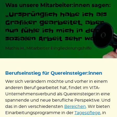
Was unsere Mitarbeiter:innen sagen:
„Ursprünglich habe ich als
Grafiker gearbeitet, aber
nun fühle ich mich in der
sozialen Arbeit sehr wohl.“
Mathis H., Mitarbeiter Eingliederungshilfe
Berufseinstieg für Quereinsteiger:innen
Wer sich verändern möchte und vorher in einem
anderen Beruf gearbeitet hat, findet im VITA-
Unternehmensverbund als Quereinsteiger:in eine
spannende und neue berufliche Perspektive. Und
das in den verschiedensten
Bereichen
. Wir bieten
Einarbeitungsprogramme in der
Tagespflege
, in