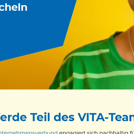
ächeln
erde Teil des VITA-Tea
nternehmensverbund
engagiert sich nachhaltig f