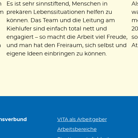
n
Es ist sehr sinnstiftend, Menschen in
Al
am
prekären Lebenssituationen helfen zu
wa
können. Das Team und die Leitung am
me
Kiehlufer sind einfach total nett und
20
engagiert – so macht die Arbeit viel Freude,
so
h
und man hat den Freiraum, sich selbst und
At
eigene Ideen einbringen zu können.
nsverbund
VITA als Arbeitgeber
Arbeitsbereiche