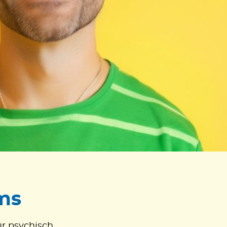
ms
ür psychisch