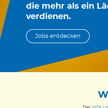
die mehr als ein L
verdienen.
Jobs entdecken
W
Der
VITA-U