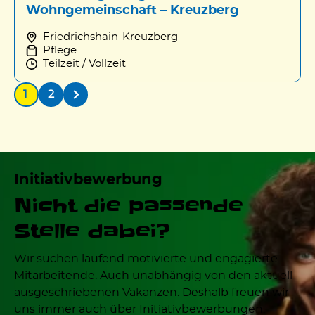
Wohngemeinschaft – Kreuzberg
Friedrichshain-Kreuzberg
Pflege
Teilzeit / Vollzeit
1
2
Initiativbewerbung
Nicht die passende
Stelle dabei?
Wir suchen laufend motivierte und engagierte
Mitarbeitende. Auch unabhängig von den aktuell
ausgeschriebenen Vakanzen. Deshalb freuen wir
uns immer auch über Initiativbewerbungen.